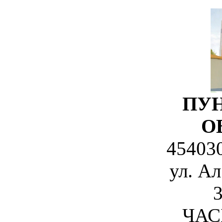
ПУН
О
454030
ул. А
3
ЧАС