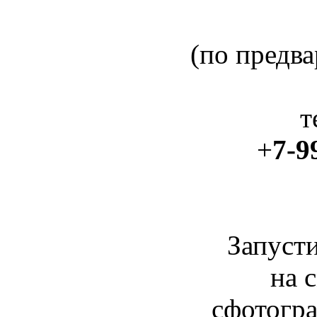
(по предва
т
+
7-9
Запуст
на 
сфотогр