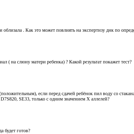
 и облизала . Как это может повлиять на экспертизу днк по опре
л ( на слюну матери ребенка) ? Какой результат покажет тест?
положительным), если перед сдачей ребёнок пил воду со стакан
D7S820, SE33, только с одним значением Х аллелей?
да будет готов?