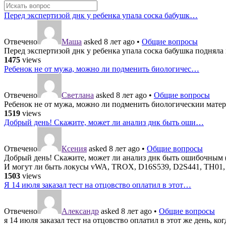
Перед экспертизой днк у ребенка упала соска бабушк…
Отвечено
Маша
asked 8 лет ago
•
Общие вопросы
Перед экспертизой днк у ребенка упала соска бабушка подняла
1475
views
Ребенок не от мужа, можно ли подменить биологичес…
Отвечено
Светлана
asked 8 лет ago
•
Общие вопросы
Ребенок не от мужа, можно ли подменить биологическии материа
1519
views
Добрый день! Скажите, может ли анализ днк быть оши…
Отвечено
Ксения
asked 8 лет ago
•
Общие вопросы
Добрый день! Скажите, может ли анализ днк быть ошибочным (
И могут ли быть локусы vWA, TROX, D16S539, D2S441, TH01, 
1503
views
Я 14 июля заказал тест на отцовство оплатил в этот…
Отвечено
Александр
asked 8 лет ago
•
Общие вопросы
я 14 июля заказал тест на отцовство оплатил в этот же день, ког