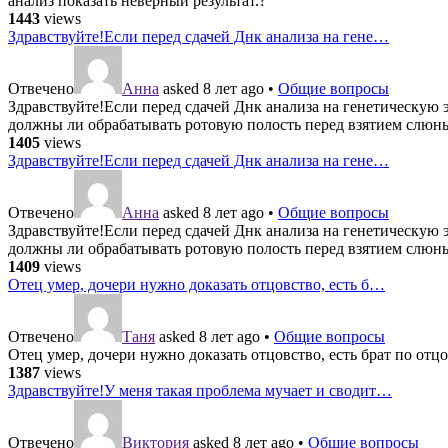
анализ показать неверный результат.?
1443
views
Здравствуйте!Если перед сдачей Днк анализа на гене…
Отвечено
Анна
asked 8 лет ago
•
Общие вопросы
Здравствуйте!Если перед сдачей Днк анализа на генетическую э
должны ли обрабатывать ротовую полость перед взятием слюн
1405
views
Здравствуйте!Если перед сдачей Днк анализа на гене…
Отвечено
Анна
asked 8 лет ago
•
Общие вопросы
Здравствуйте!Если перед сдачей Днк анализа на генетическую э
должны ли обрабатывать ротовую полость перед взятием слюн
1409
views
Отец умер, дочери нужно доказать отцовство, есть б…
Отвечено
Таня
asked 8 лет ago
•
Общие вопросы
Отец умер, дочери нужно доказать отцовство, есть брат по отцо
1387
views
Здравствуйте!У меня такая проблема мучает и сводит…
Отвечено
Виктория
asked 8 лет ago
•
Общие вопросы