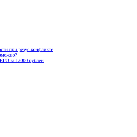
сти при резус-конфликте
озможно?
СЕГО за 12000 рублей