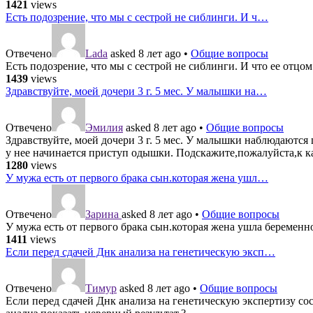
1421
views
Есть подозрение, что мы с сестрой не сиблинги. И ч…
Отвечено
Lada
asked 8 лет ago
•
Общие вопросы
Есть подозрение, что мы с сестрой не сиблинги. И что ее отцом
1439
views
Здравствуйте, моей дочери 3 г. 5 мес. У малышки на…
Отвечено
Эмилия
asked 8 лет ago
•
Общие вопросы
Здравствуйте, моей дочери 3 г. 5 мес. У малышки наблюдаются
у нее начинается приступ одышки. Подскажите,пожалуйста,к к
1280
views
У мужа есть от первого брака сын.которая жена ушл…
Отвечено
Зарина
asked 8 лет ago
•
Общие вопросы
У мужа есть от первого брака сын.которая жена ушла беременн
1411
views
Если перед сдачей Днк анализа на генетическую эксп…
Отвечено
Тимур
asked 8 лет ago
•
Общие вопросы
Если перед сдачей Днк анализа на генетическую экспертизу сос