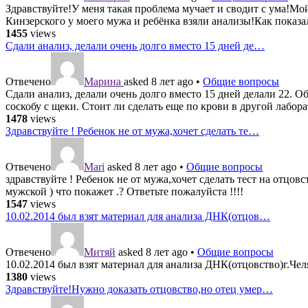
Здравствуйте!У меня такая проблема мучает и сводит с ума!Мой 
Кинзерского у моего мужа и ребёнка взяли анализы!Как показал
1455
views
Сдали анализ, делали очень долго вместо 15 дней де…
Отвечено
Марина
asked 8 лет ago
•
Общие вопросы
Сдали анализ, делали очень долго вместо 15 дней делали 22. 
соскобу с щеки. Стоит ли сделать еще по крови в другой лабор
1478
views
Здравствуйте ! Ребенок не от мужа,хочет сделать те…
Отвечено
Mari
asked 8 лет ago
•
Общие вопросы
здравствуйте ! Ребенок не от мужа,хочет сделать тест на отцо
мужской ) что покажет .? Ответьте пожалуйста !!!!
1547
views
10.02.2014 был взят материал для анализа ДНК(отцов…
Отвечено
Митяй
asked 8 лет ago
•
Общие вопросы
10.02.2014 был взят материал для анализа ДНК(отцовство)г.Чел
1380
views
Здравствуйте!Нужно доказать отцовство,но отец умер…