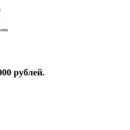
К
ниям
000 рублей.