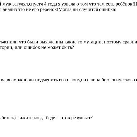
муж загулял,спустя 4 года я узнала о том что там есть ребёнок!
 анализ это не его ребёнок!Могла ли случится ошибка!
Объяснили что были выявленны какие то мутации, поэтому сравни
атории, или ошибок не может быть?
вства,возможно ли подменить его слюну,на слюна биологического о
ябинск,скажите когда бедет готов результат?